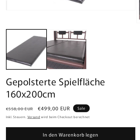
Medien
1
in
M
Modal
2
öffnen
in
M
ö
Gepolsterte Spielfläche
160x200cm
Normaler
Verkaufspreis
€499,00 EUR
Sale
€558,00 EUR
Preis
Inkl. Steuern.
Versand
wird beim Checkout berechnet
In den Warenkorb legen