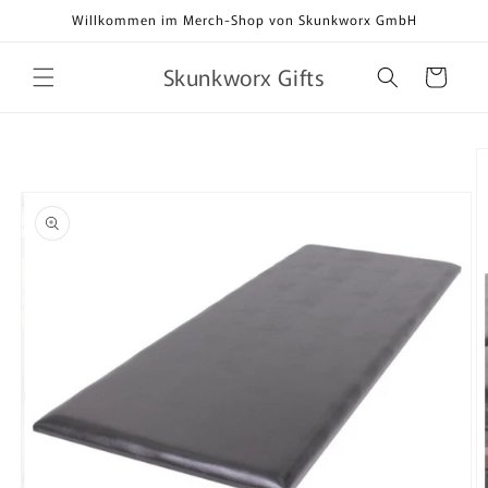
Direkt
Willkommen im Merch-Shop von Skunkworx GmbH
zum
Inhalt
Skunkworx Gifts
Warenkorb
oduktinformationen
ingen